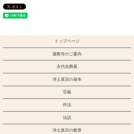
トップページ
蓮教寺のご案内
永代合葬墓
浄土真宗の基本
荘厳
作法
法話
浄土真宗の教章